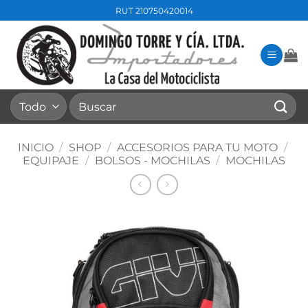
Saltar
RUT 210750420014
al
contenido
Buscar
por:
INICIO
/
SHOP
/
ACCESORIOS PARA TU MOTO
/
EQUIPAJE
/
BOLSOS - MOCHILAS
/
MOCHILAS