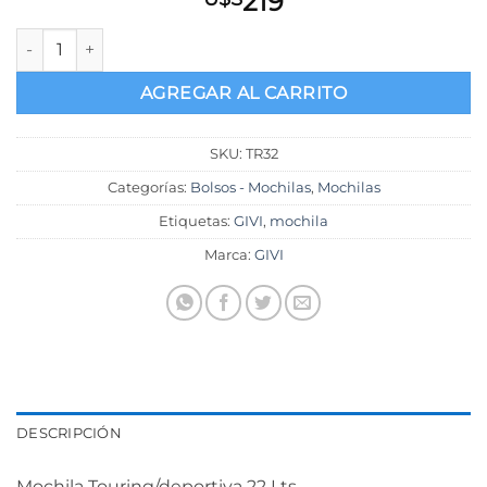
219
MOCHILA GIVI TR32 TOURING 22 LTS cantidad
AGREGAR AL CARRITO
SKU:
TR32
Categorías:
Bolsos - Mochilas
,
Mochilas
Etiquetas:
GIVI
,
mochila
Marca:
GIVI
DESCRIPCIÓN
Mochila Touring/deportiva 22 Lts