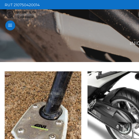
Saltar
RUT 210750420014
al
contenido
INI