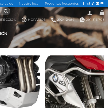
cerca de
Nuestro local
Preguntas frecuentes
IRECCIÓN
HORARIOS
2924-2484
091-316 703
IÓN