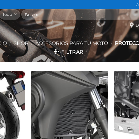
A
Buscar
por:
D
CIO
/
SHOP
/
ACCESORIOS PARA TU MOTO
/
PROTECC
FILTRAR