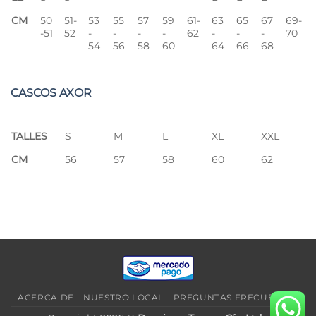
CM
50
51-
53
55
57
59
61-
63
65
67
69-
-51
52
-
-
-
-
62
-
-
-
70
54
56
58
60
64
66
68
CASCOS AXOR
TALLES
S
M
L
XL
XXL
CM
56
57
58
60
62
ACERCA DE
NUESTRO LOCAL
PREGUNTAS FRECUENTES