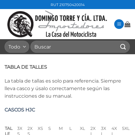
Saltar
RUT 210750420014
al
contenido
Buscar
por:
TABLA DE TALLES
La tabla de tallas es solo para referencia. Siempre
lleva casco y úsalo correctamente según las
instrucciones de su manual.
CASCOS HJC
TAL
3X
2X
XS
S
M
L
XL
2X
3X
4X
5XL
LE
S
S
L
L
L