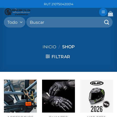
Saltar
RUT 210750420014
al
contenido
Buscar
por:
INICIO
/
SHOP
FILTRAR