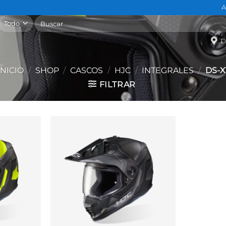
A
Buscar
por:
D
INICIO
/
SHOP
/
CASCOS
/
HJC
/
INTEGRALES
/
DS-X
FILTRAR