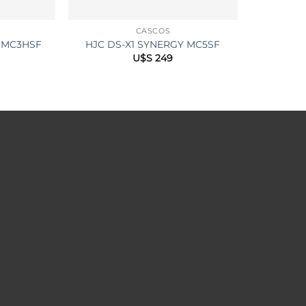
CASCOS
Y MC3HSF
HJC DS-X1 SYNERGY MC5SF
U$S
249