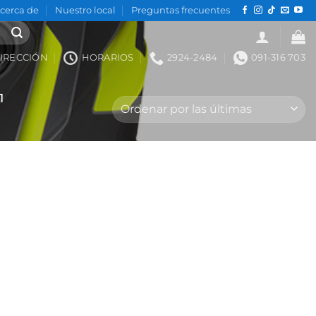
cerca de
Nuestro local
Preguntas frecuentes
IRECCIÓN
HORARIOS
2924-2484
091-316 703
1