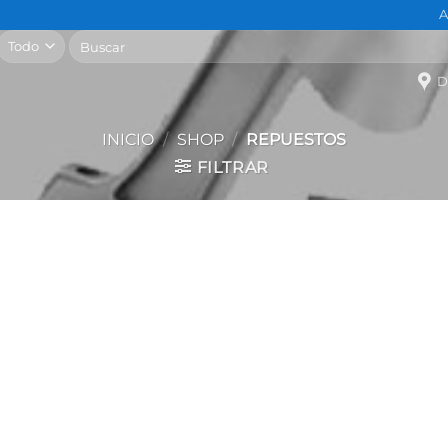
A
Buscar
por:
D
INICIO
/
SHOP
/
REPUESTOS
FILTRAR