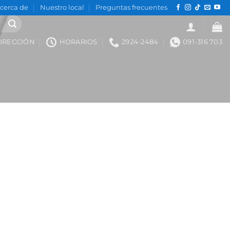
cerca de
Nuestro local
Preguntas frecuentes
IRECCIÓN
HORARIOS
2924-2484
091-316 703