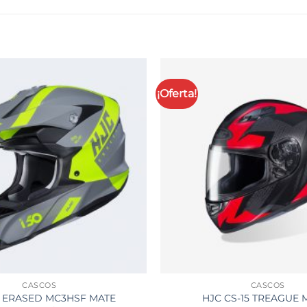
¡Oferta!
CASCOS
CASCOS
0 ERASED MC3HSF MATE
HJC CS-15 TREAGUE 