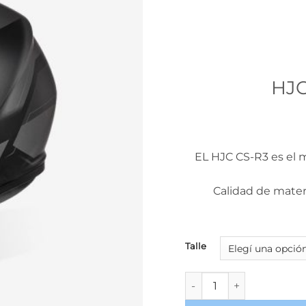
HJC
EL HJC CS-R3 es el m
Calidad de mater
Talle
HJC CS-R3 INNO MC5SF c