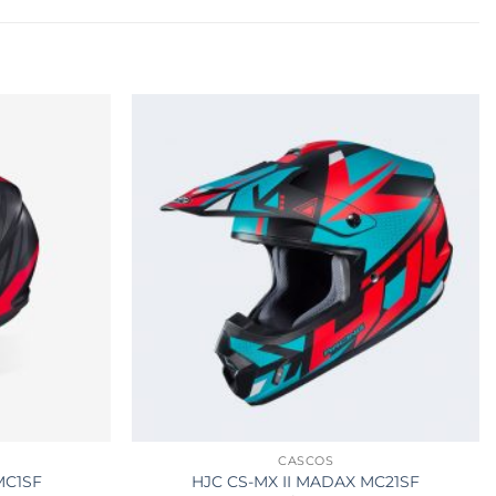
CASCOS
MC1SF
HJC CS-MX II MADAX MC21SF