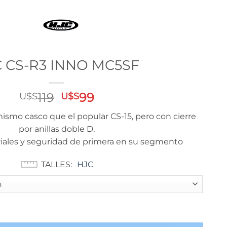
 CS-R3 INNO MC5SF
El
El
119
99
U$S
U$S
precio
precio
ismo casco que el popular CS-15, pero con cierre
original
actual
por anillas doble D,
era:
es:
iales y seguridad de primera en su segmento
U$S
U$S
119.
99.
TALLES
HJC
antidad