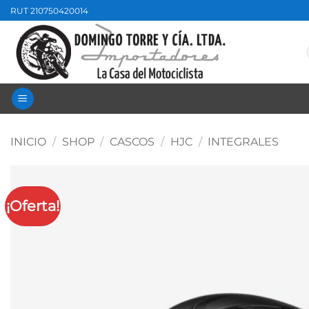
Saltar
RUT 210750420014
al
contenido
INICIO
/
SHOP
/
CASCOS
/
HJC
/
INTEGRALES
¡Oferta!