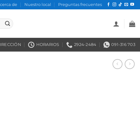
cerca de
Nuestro local
Preguntas frecuentes
IRECCIÓN
HORARIOS
2924-2484
091-316 703