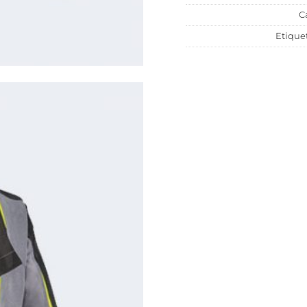
C
Etique