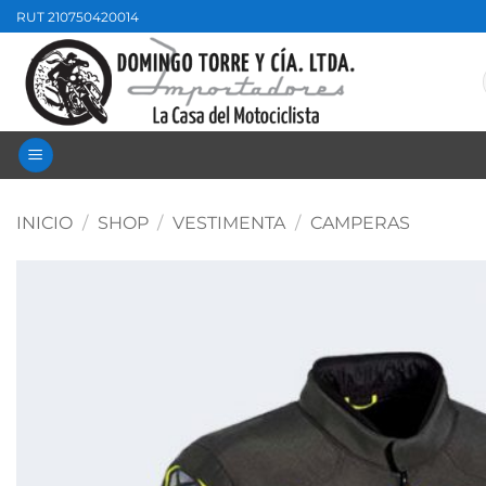
Saltar
RUT 210750420014
al
contenido
INICIO
/
SHOP
/
VESTIMENTA
/
CAMPERAS