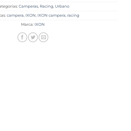
ategorías:
Camperas
,
Racing
,
Urbano
tas:
campera
,
IXON
,
IXON campera
,
racing
Marca:
IXON