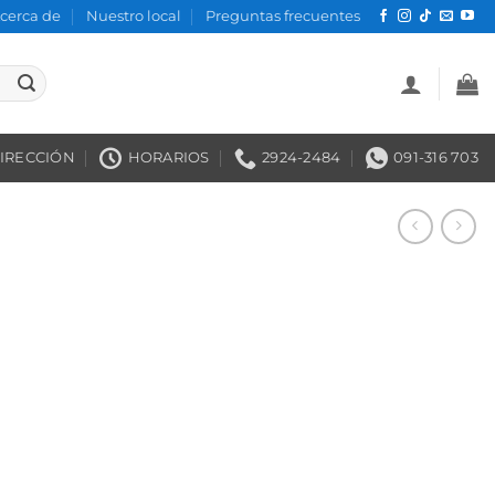
cerca de
Nuestro local
Preguntas frecuentes
IRECCIÓN
HORARIOS
2924-2484
091-316 703