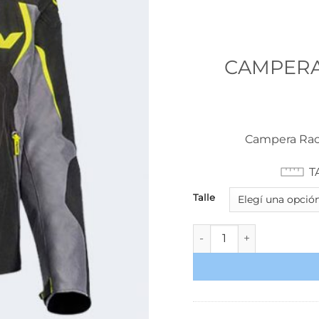
CAMPERA
Campera Raci
T
Talle
CAMPERA IXON COBRA G