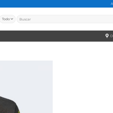
A
Buscar
por:
D