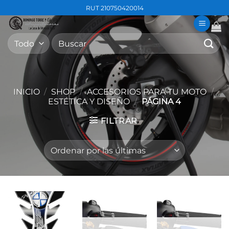
Saltar
RUT 210750420014
al
contenido
Buscar
por:
INICIO
/
SHOP
/
ACCESORIOS PARA TU MOTO
/
ESTÉTICA Y DISEÑO
/
PÁGINA 4
FILTRAR